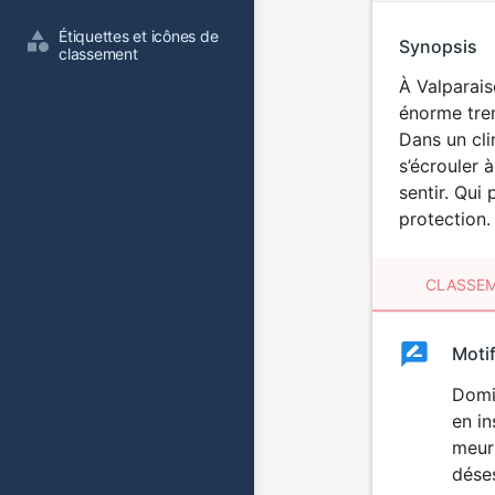
Étiquettes et icônes de 
Synopsis
classement
À Valparais
énorme trem
Dans un cli
s’écrouler 
sentir. Qui
protection.
CLASSEM
Clas
Moti
Classemen
du
Domin
en in
film
meurt
dése