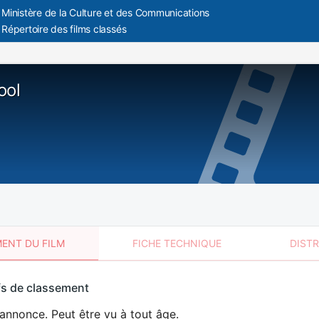
Ministère de la Culture et des Communications
Répertoire des films classés
ool
ENT DU FILM
FICHE TECHNIQUE
DIST
sement
fs de classement
t
annonce. Peut être vu à tout âge.