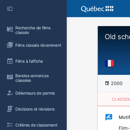
Recherche de films 
classés
Old sch
Films classés récemment
Films à l’affiche
Bandes-annonces 
classées
2000
Détenteurs de permis
CLASSEM
Décisions et révisions
Clas
Moti
Classemen
Critères de classement
du
Film-