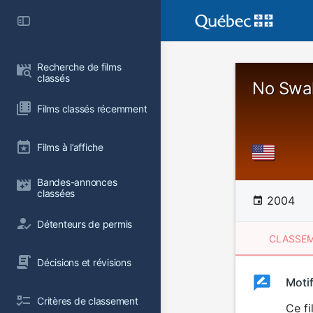
Recherche de films 
classés
No Swal
Films classés récemment
Films à l’affiche
Bandes-annonces 
classées
2004
Détenteurs de permis
CLASSEM
Décisions et révisions
Clas
Moti
Classemen
Critères de classement
du
Ce f