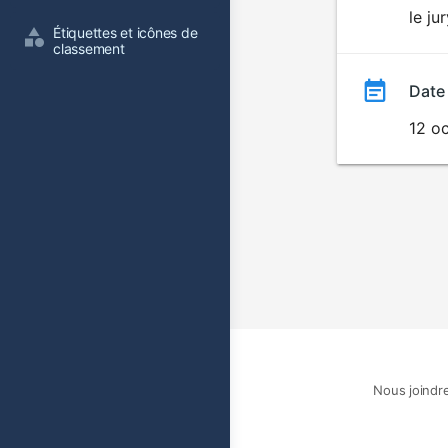
le ju
film
Étiquettes et icônes de 
classement
Date
12 o
Nous joindr