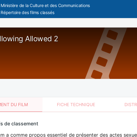
Ministère de la Culture et des Communications
Répertoire des films classés
lowing Allowed 2
ENT DU FILM
FICHE TECHNIQUE
DIST
sement
fs de classement
t
ilm a comme propos essentiel de présenter des actes sexue