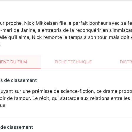
ur proche, Nick Mikkelsen file le parfait bonheur avec sa f
-mari de Janine, a entrepris de la reconquérir en s’immisça
elle qu’il aime, Nick remonte le temps à son tour, mais doit
.
ENT DU FILM
FICHE TECHNIQUE
DIST
sement
fs de classement
t
uyant sur une prémisse de science-fiction, ce drame propos
ir de l’amour. Le récit, qui s’attarde aux relations entre l
ue.
 de classement