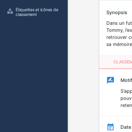
Étiquettes et icônes de 
Synopsis
classement
Dans un fut
Tommy, l’ex
retrouver c
sa mémoire
CLASSEM
Clas
Moti
Classemen
du
S’app
pouvo
film
reten
Date