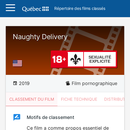
Répertoire des films classés
Naughty Delivery
SEXUALITÉ
EXPLICITE
2019
Film pornographique
CLASSEMENT DU FILM
FICHE TECHNIQUE
DISTRIBUTE
Classement
Motifs de classement
Classement
du
Ce film a comme propos essentiel de