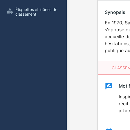
Étiquettes et icônes de 
Synopsis
classement
En 1970, Sa
s’oppose o
accueille d
hésitations
publique au
CLASSEM
Clas
Moti
Classemen
du
Inspi
récit
film
attac