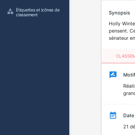
Étiquettes et icônes de 
Synopsis
classement
Holly Winte
pensent. Ce
sénateur e
CLASSEM
Clas
Moti
Classemen
du
Réali
grand
film
Date
21 d