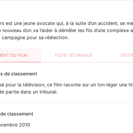
rs est une jeune avocate qui, à la suite d’un accident, se m
 nouveau don va l’aider à démêler les fils d’une complexe a
n campagne pour sa réélection.
ENT DU FILM
FICHE TECHNIQUE
DIST
sement
fs de classement
t
sé pour la télévision, ce film raconte sur un ton léger une h
e partie dans un tribunal.
 de classement
écembre 2010