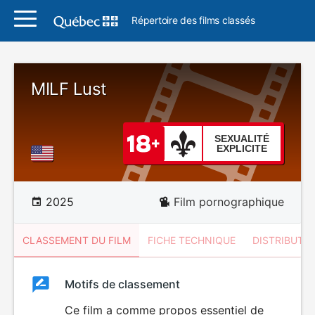
Répertoire des films classés
MILF Lust
SEXUALITÉ
EXPLICITE
2025
Film pornographique
CLASSEMENT DU FILM
FICHE TECHNIQUE
DISTRIBUTE
Classement
Motifs de classement
Classement
du
Ce film a comme propos essentiel de