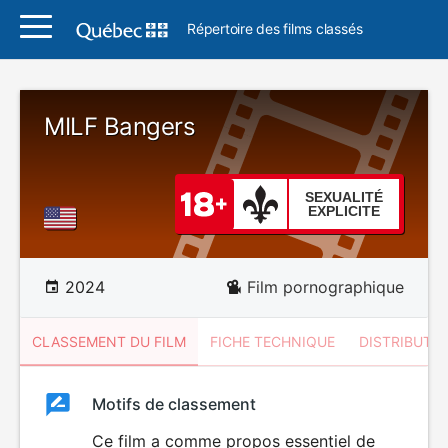
Répertoire des films classés
MILF Bangers
SEXUALITÉ
EXPLICITE
2024
Film pornographique
CLASSEMENT DU FILM
FICHE TECHNIQUE
DISTRIBUTE
Classement
Motifs de classement
Classement
du
Ce film a comme propos essentiel de