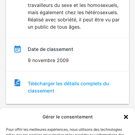
travailleurs du sexe et les homosexuels,
mais également chez les hétérosexuels.
Réalisé avec sobriété, il peut être vu par
un public de tous âges.
Date de classement
9 novembre 2009
Fichier
Télécharger les détails complets du
de
classement
classement
Gérer le consentement
Pour offrir les meilleures expériences, nous utilisons des technologies
telles que les cookies pour stocker et/ou accéder aux informations des