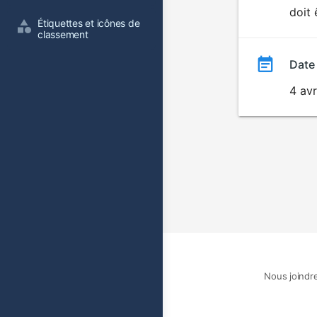
doit 
film
Étiquettes et icônes de 
classement
Date
4 avr
Nous joindr