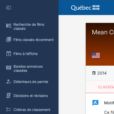
Recherche de films 
classés
Mean C
Films classés récemment
Films à l’affiche
Bandes-annonces 
classées
2014
Détenteurs de permis
CLASSEM
Décisions et révisions
Clas
Moti
Classemen
Critères de classement
du
Ce fi