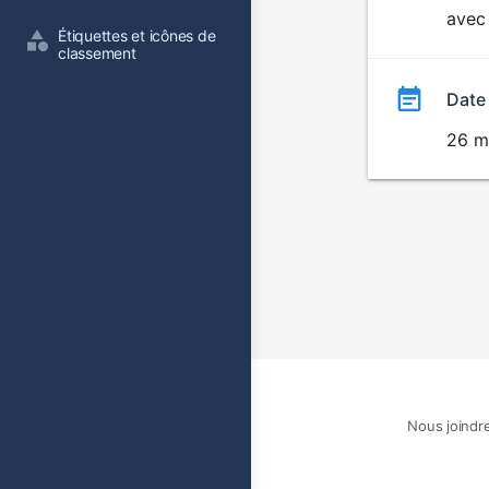
avec 
film
Étiquettes et icônes de 
classement
Date
26 m
Nous joindr