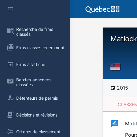
Recherche de films 
classés
Matlock
Films classés récemment
Films à l’affiche
Bandes-annonces 
classées
2015
Détenteurs de permis
CLASSEM
Décisions et révisions
Clas
Moti
Classemen
Critères de classement
du
Pours