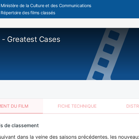
Ministère de la Culture et des Communications
Répertoire des films classés
 - Greatest Cases
ENT DU FILM
FICHE TECHNIQUE
DIST
sement
fs de classement
t
uivant dans la veine des saisons précédentes, les nouveaux