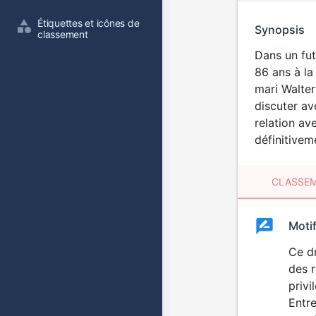
Étiquettes et icônes de 
Synopsis
classement
Dans un fut
86 ans à la
mari Walter
discuter av
relation av
définitivem
CLASSEM
Clas
Moti
Classemen
du
Ce dr
des r
film
privi
Entre