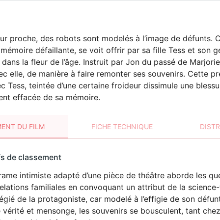
ur proche, des robots sont modelés à l’image de défunts. C
 mémoire défaillante, se voit offrir par sa fille Tess et son
 dans la fleur de l’âge. Instruit par Jon du passé de Marjori
ec elle, de manière à faire remonter ses souvenirs. Cette pr
ec Tess, teintée d’une certaine froideur dissimule une blessu
ent effacée de sa mémoire.
ENT DU FILM
FICHE TECHNIQUE
DIST
sement
fs de classement
t
ame intimiste adapté d’une pièce de théâtre aborde les que
elations familiales en convoquant un attribut de la science-
légié de la protagoniste, car modelé à l’effigie de son défun
 vérité et mensonge, les souvenirs se bousculent, tant chez 