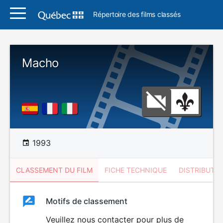
Répertoire des films classés
Macho
1993
CLASSEMENT DU FILM
FICHE TECHNIQUE
DISTRIBUTE
Classement
Motifs de classement
Classement
du
Veuillez nous contacter pour plus de