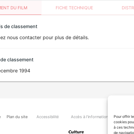
ENT DU FILM
FICHE TECHNIQUE
DIST
sement
fs de classement
t
lez nous contacter pour plus de détails.
 de classement
écembre 1994
e
Plan du site
Accessibilité
Accès à l'information
Déclara
Pour offrir 
cookies pour
à ces techn
de navigatio