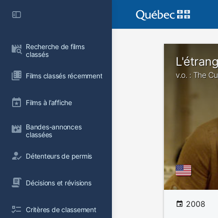
Recherche de films 
classés
L'étran
v.o. : The C
Films classés récemment
Films à l’affiche
Bandes-annonces 
classées
Détenteurs de permis
Décisions et révisions
2008
Critères de classement