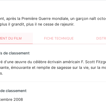
t, après la Première Guerre mondiale, un garçon naît octo
plus il grandit, plus il ne cesse de rajeunir.
ENT DU FILM
FICHE TECHNIQUE
DIST
sement
fs de classement
t
ré d'une œuvre du célèbre écrivain américain F. Scott Fitzge
ante, émouvante et remplie de sagesse sur la vie, sur la mo
s.
 de classement
cembre 2008