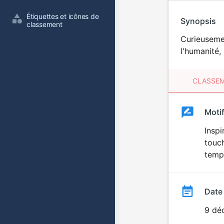
Étiquettes et icônes de 
Synopsis
classement
Curieusemen
l'humanité, 
CLASSEM
Clas
Moti
Classemen
du
Inspi
touch
film
temp
Date
9 dé