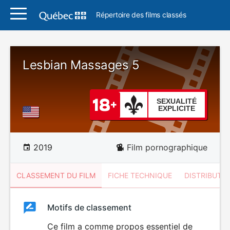
Répertoire des films classés
Lesbian Massages 5
SEXUALITÉ
EXPLICITE
2019
Film pornographique
CLASSEMENT DU FILM
FICHE TECHNIQUE
DISTRIBUTE
Classement
Motifs de classement
Classement
du
Ce film a comme propos essentiel de