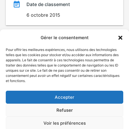
Date de classement
6 octobre 2015
Gérer le consentement
Pour offrir les meilleures expériences, nous utilisons des technologies
telles que les cookies pour stocker et/ou accéder aux informations des
appareils. Le fait de consentir à ces technologies nous permettra de
traiter des données telles que le comportement de navigation ou les ID
uniques sur ce site. Le fait de ne pas consentir ou de retirer son
© Gouvernement du Québec, 2026
consentement peut avoir un effet négatif sur certaines caractéristiques
et fonctions.
Nous joindre
Plan du site
Accepter
Accessibilité
Accès à l'information
Refuser
Déclaration de services
Politique de confidentialité
Voir les préférences