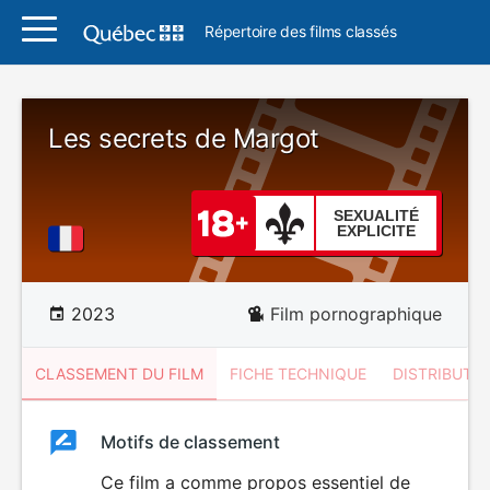
Répertoire des films classés
Les secrets de Margot
SEXUALITÉ
EXPLICITE
2023
Film pornographique
CLASSEMENT DU FILM
FICHE TECHNIQUE
DISTRIBUTE
Classement
Motifs de classement
Classement
du
Ce film a comme propos essentiel de