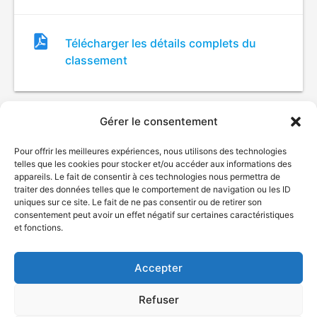
Fichier
Télécharger les détails complets du
de
classement
classement
Gérer le consentement
Pour offrir les meilleures expériences, nous utilisons des technologies
telles que les cookies pour stocker et/ou accéder aux informations des
appareils. Le fait de consentir à ces technologies nous permettra de
traiter des données telles que le comportement de navigation ou les ID
uniques sur ce site. Le fait de ne pas consentir ou de retirer son
© Gouvernement du Québec, 2026
consentement peut avoir un effet négatif sur certaines caractéristiques
et fonctions.
Nous joindre
Plan du site
Accepter
Accessibilité
Accès à l'information
Refuser
Déclaration de services