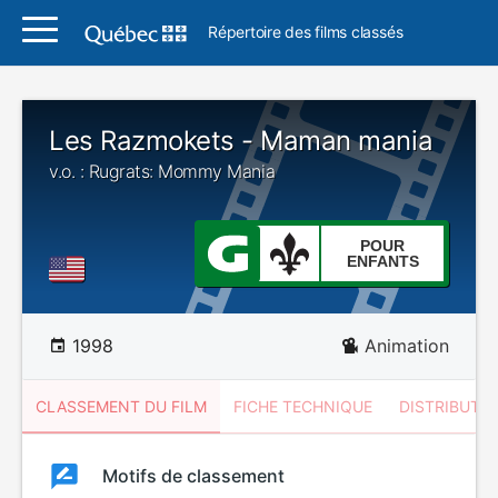
Répertoire des films classés
Les Razmokets - Maman mania
v.o. : Rugrats: Mommy Mania
POUR
ENFANTS
1998
Animation
CLASSEMENT DU FILM
FICHE TECHNIQUE
DISTRIBUTE
Classement
Motifs de classement
Classement