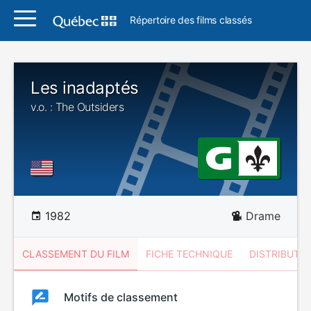
Répertoire des films classés
Les inadaptés
v.o. : The Outsiders
1982
Drame
CLASSEMENT DU FILM
FICHE TECHNIQUE
DISTRIBUTE
Classement
Motifs de classement
Classement