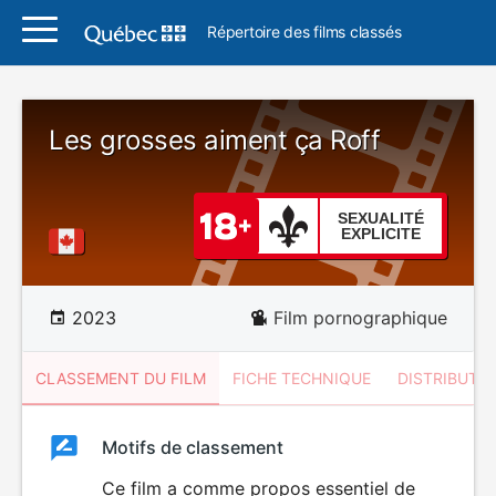
Répertoire des films classés
Les grosses aiment ça Roff
SEXUALITÉ
EXPLICITE
2023
Film pornographique
CLASSEMENT DU FILM
FICHE TECHNIQUE
DISTRIBUTE
Classement
Motifs de classement
Classement
du
Ce film a comme propos essentiel de