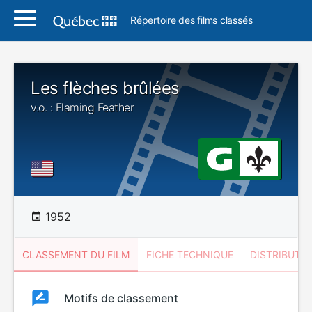
Répertoire des films classés
Les flèches brûlées
v.o. : Flaming Feather
1952
CLASSEMENT DU FILM
FICHE TECHNIQUE
DISTRIBUTE
Classement
Motifs de classement
Classement