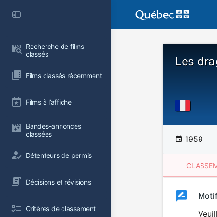
Recherche de films 
classés
Les dra
Films classés récemment
Films à l’affiche
Bandes-annonces 
classées
1959
Détenteurs de permis
CLASSEM
Décisions et révisions
Clas
Moti
Classemen
Critères de classement
du
Veuil