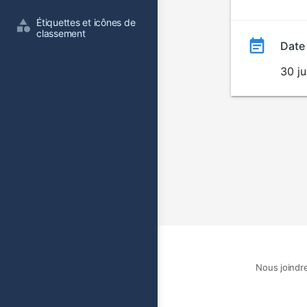
film
Étiquettes et icônes de 
classement
Date
30 ju
Nous joindr