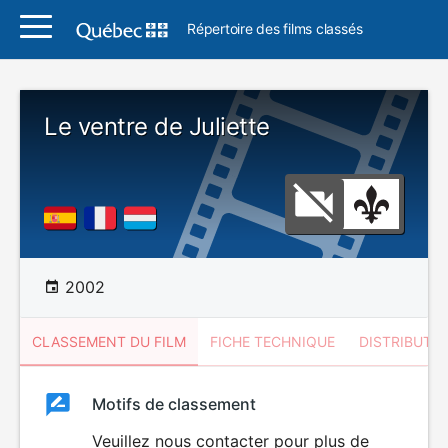
Répertoire des films classés
Le ventre de Juliette
2002
CLASSEMENT DU FILM
FICHE TECHNIQUE
DISTRIBUTE
Classement
Motifs de classement
Classement
du
Veuillez nous contacter pour plus de