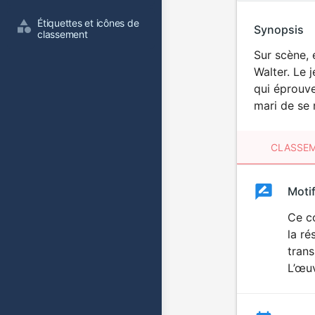
Étiquettes et icônes de 
Synopsis
classement
Sur scène, 
Walter. Le 
qui éprouve
mari de se 
CLASSEM
Clas
Moti
Classemen
du
Ce co
la ré
film
trans
L’œuv