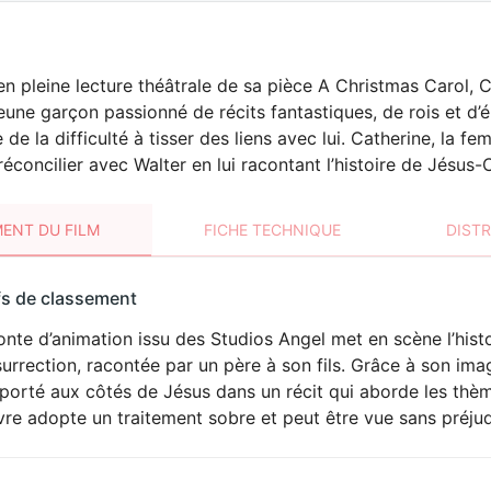
en pleine lecture théâtrale de sa pièce A Christmas Carol, C
jeune garçon passionné de récits fantastiques, de rois et d’
 de la difficulté à tisser des liens avec lui. Catherine, la 
réconcilier avec Walter en lui racontant l’histoire de Jésus-
ENT DU FILM
FICHE TECHNIQUE
DIST
sement
fs de classement
t
nte d’animation issu des Studios Angel met en scène l’histo
surrection, racontée par un père à son fils. Grâce à son ima
porté aux côtés de Jésus dans un récit qui aborde les thème
re adopte un traitement sobre et peut être vue sans préjud