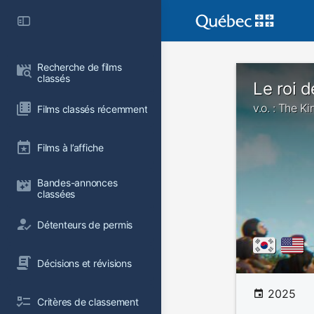
Recherche de films 
classés
Le roi d
v.o. : The K
Films classés récemment
Films à l’affiche
Bandes-annonces 
classées
Détenteurs de permis
Décisions et révisions
2025
Critères de classement