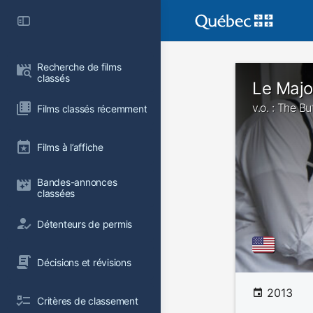
Recherche de films 
classés
Le Maj
v.o. : The Bu
Films classés récemment
Films à l’affiche
Bandes-annonces 
classées
Détenteurs de permis
Décisions et révisions
2013
Critères de classement