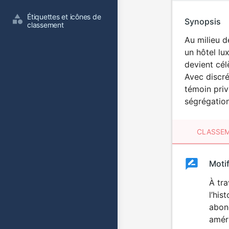
Étiquettes et icônes de 
Synopsis
classement
Au milieu d
un hôtel lu
devient cél
Avec discrét
témoin priv
ségrégation
CLASSEM
Clas
Moti
Classemen
du
À tra
l’his
film
abond
améri