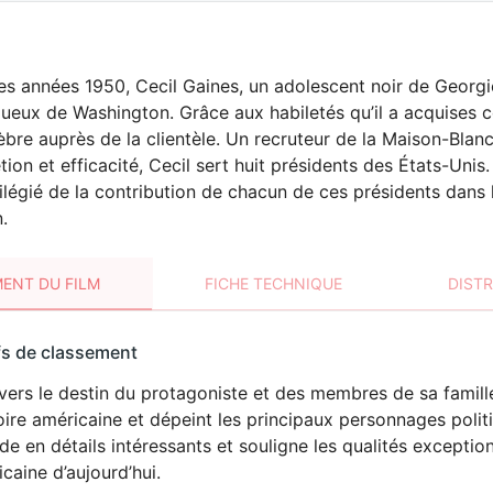
es années 1950, Cecil Gaines, un adolescent noir de Geor
xueux de Washington. Grâce aux habiletés qu’il a acquises
èbre auprès de la clientèle. Un recruteur de la Maison-Bl
ion et efficacité, Cecil sert huit présidents des États-Unis. 
ilégié de la contribution de chacun de ces présidents dans l
.
ENT DU FILM
FICHE TECHNIQUE
DIST
sement
fs de classement
t
vers le destin du protagoniste et des membres de sa famille
toire américaine et dépeint les principaux personnages politi
e en détails intéressants et souligne les qualités exception
caine d’aujourd’hui.