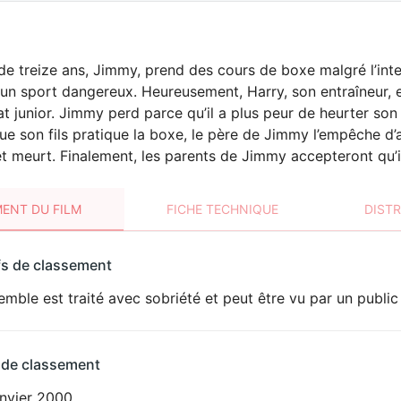
e treize ans, Jimmy, prend des cours de boxe malgré l’inter
 un sport dangereux. Heureusement, Harry, son entraîneur, e
 junior. Jimmy perd parce qu’il a plus peur de heurter son 
e son fils pratique la boxe, le père de Jimmy l’empêche d’a
t meurt. Finalement, les parents de Jimmy accepteront qu’il 
ENT DU FILM
FICHE TECHNIQUE
DIST
sement
fs de classement
t
emble est traité avec sobriété et peut être vu par un public
 de classement
anvier 2000