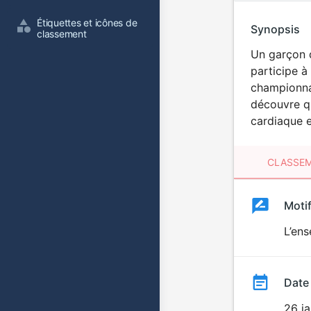
Étiquettes et icônes de 
Synopsis
classement
Un garçon d
participe à
championnat
découvre qu
cardiaque e
CLASSEM
Clas
Moti
Classemen
du
L’ens
film
Date
26 j