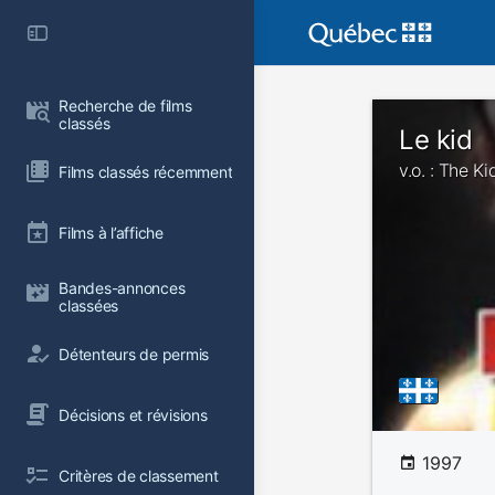
Recherche de films 
classés
Le kid
v.o. : The Ki
Films classés récemment
Films à l’affiche
Bandes-annonces 
classées
Détenteurs de permis
Décisions et révisions
1997
Critères de classement