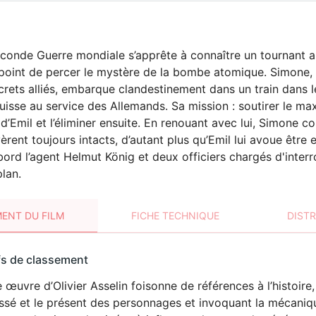
conde Guerre mondiale s’apprête à connaître un tournant a
 point de percer le mystère de la bombe atomique. Simone, p
crets alliés, embarque clandestinement dans un train dans 
uisse au service des Allemands. Sa mission : soutirer le m
d’Emil et l’éliminer ensuite. En renouant avec lui, Simone co
èrent toujours intacts, d’autant plus qu’Emil lui avoue être e
ord l’agent Helmut König et deux officiers chargés d'interr
plan.
ENT DU FILM
FICHE TECHNIQUE
DIST
sement
fs de classement
t
 œuvre d’Olivier Asselin foisonne de références à l’histoire,
ssé et le présent des personnages et invoquant la mécanique