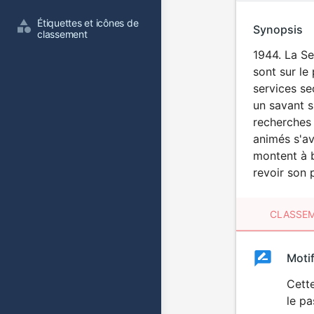
Étiquettes et icônes de 
Synopsis
classement
1944. La Se
sont sur le
services se
un savant s
recherches 
animés s'av
montent à b
revoir son 
CLASSEM
Clas
Moti
Classemen
du
Cette
le pa
film