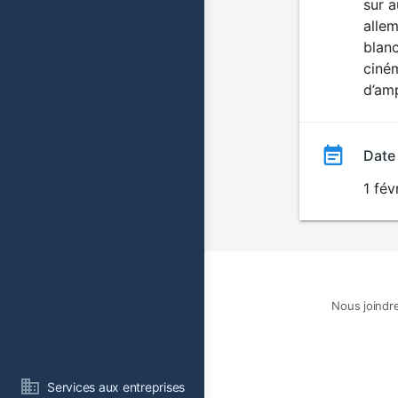
sur 
allem
blanc
ciném
d’amp
Date
1 fév
Nous joindr
Services aux entreprises