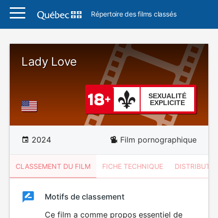
Répertoire des films classés
Lady Love
SEXUALITÉ
EXPLICITE
2024
Film pornographique
CLASSEMENT DU FILM
FICHE TECHNIQUE
DISTRIBUTE
Classement
Motifs de classement
Classement
du
Ce film a comme propos essentiel de