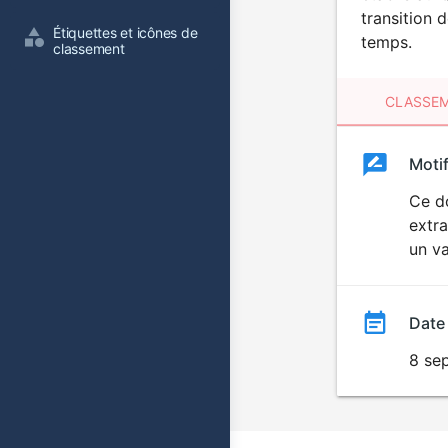
transition 
Étiquettes et icônes de 
temps.
classement
CLASSEM
Clas
Moti
Classemen
du
Ce d
extra
film
un va
Date
8 se