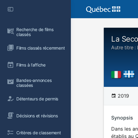
Recherche de films 
classés
La Seco
Autre titre 
Films classés récemment
Films à l’affiche
Bandes-annonces 
classées
2019
Détenteurs de permis
Décisions et révisions
Synopsis
Dans les an
Critères de classement
établis au 