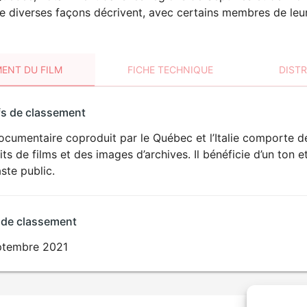
de diverses façons décrivent, avec certains membres de leur 
ENT DU FILM
FICHE TECHNIQUE
DIST
sement
fs de classement
t
ocumentaire coproduit par le Québec et l’Italie comporte d
its de films et des images d’archives. Il bénéficie d’un ton 
ste public.
 de classement
ptembre 2021