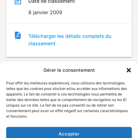
Date de classement
8 janvier 2009
Fichier
Télécharger les détails complets du
de
classement
classement
Gérer le consentement
Pour offrir les meilleures expériences, nous utilisons des technologies
telles que les cookies pour stocker et/ou accéder aux informations des
appareils. Le fait de consentir à ces technologies nous permettra de
traiter des données telles que le comportement de navigation ou les ID
uniques sur ce site. Le fait de ne pas consentir ou de retirer son
© Gouvernement du Québec, 2026
consentement peut avoir un effet négatif sur certaines caractéristiques
et fonctions.
Nous joindre
Plan du site
Accepter
Accessibilité