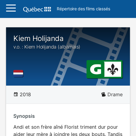
Répertoire des films classés
Kiem Holijanda
v.o. : Kiem Holijanda (albamais)
2018
Drame
Synopsis
Andi et son frère aîné Florist triment dur pour
aider leur mère à joindre les deux bouts. Tandis