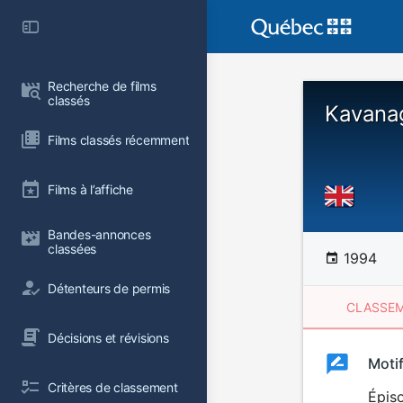
Recherche de films 
classés
Kavana
Films classés récemment
Films à l’affiche
Bandes-annonces 
classées
1994
Détenteurs de permis
CLASSEM
Décisions et révisions
Clas
Moti
Classemen
Critères de classement
du
Épiso