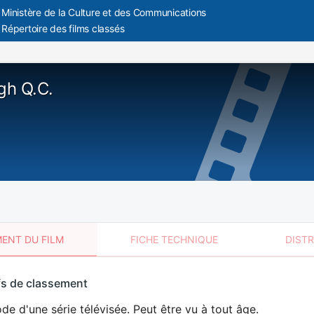
Ministère de la Culture et des Communications
Répertoire des films classés
gh Q.C.
ENT DU FILM
FICHE TECHNIQUE
DIST
sement
fs de classement
t
de d'une série télévisée. Peut être vu à tout âge.