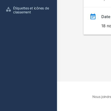
film
Étiquettes et icônes de 
classement
Date
18 n
Nous joindr