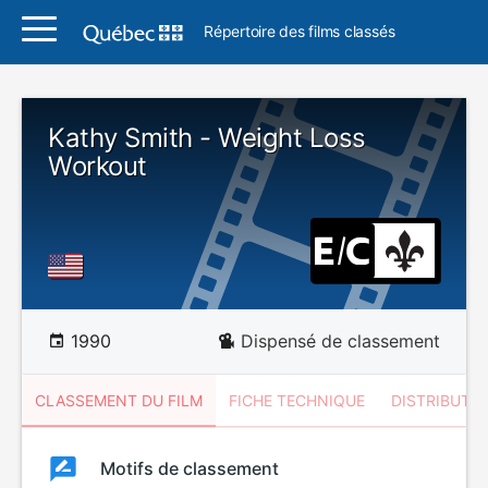
Répertoire des films classés
Kathy Smith - Weight Loss
Workout
1990
Dispensé de classement
CLASSEMENT DU FILM
FICHE TECHNIQUE
DISTRIBUTE
Classement
Motifs de classement
Classement