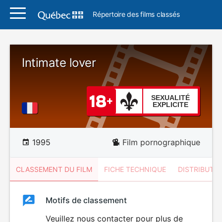
Répertoire des films classés
Intimate lover
SEXUALITÉ
EXPLICITE
1995
Film pornographique
CLASSEMENT DU FILM
FICHE TECHNIQUE
DISTRIBUTE
Classement
Motifs de classement
Classement
du
Veuillez nous contacter pour plus de