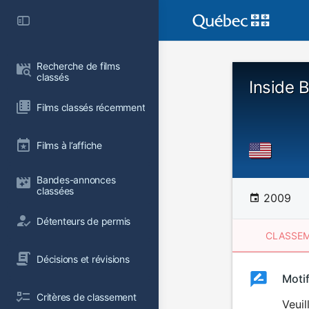
Recherche de films 
classés
Inside 
Films classés récemment
Films à l’affiche
Bandes-annonces 
classées
2009
Détenteurs de permis
CLASSEM
Décisions et révisions
Clas
Moti
Classemen
Critères de classement
du
Veuil