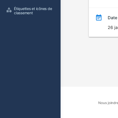
film
Étiquettes et icônes de 
classement
Date
26 ja
Nous joindr