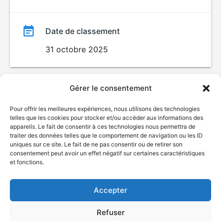
Date de classement
31 octobre 2025
Gérer le consentement
Pour offrir les meilleures expériences, nous utilisons des technologies
telles que les cookies pour stocker et/ou accéder aux informations des
appareils. Le fait de consentir à ces technologies nous permettra de
traiter des données telles que le comportement de navigation ou les ID
uniques sur ce site. Le fait de ne pas consentir ou de retirer son
© Gouvernement du Québec, 2026
consentement peut avoir un effet négatif sur certaines caractéristiques
et fonctions.
Nous joindre
Plan du site
Accepter
Accessibilité
Accès à l'information
Refuser
Déclaration de services