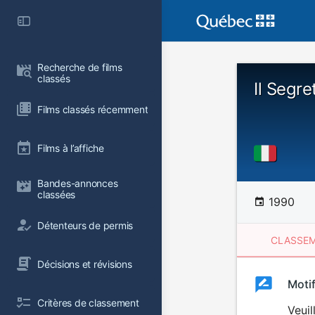
Recherche de films 
classés
Il Segre
Films classés récemment
Films à l’affiche
Bandes-annonces 
classées
1990
Détenteurs de permis
CLASSEM
Décisions et révisions
Clas
Moti
Classemen
Critères de classement
du
Veuil