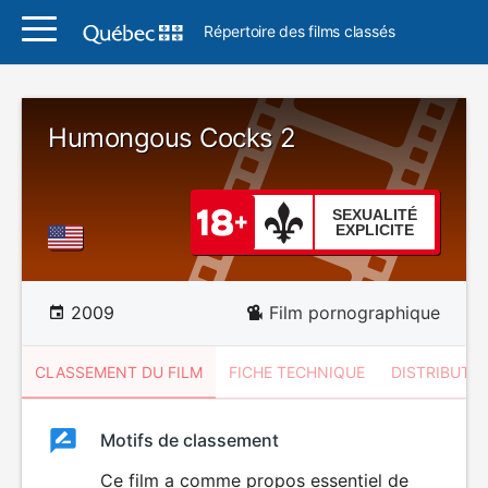
Répertoire des films classés
Humongous Cocks 2
SEXUALITÉ
EXPLICITE
2009
Film pornographique
CLASSEMENT DU FILM
FICHE TECHNIQUE
DISTRIBUTE
Classement
Motifs de classement
Classement
du
Ce film a comme propos essentiel de