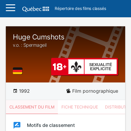
Répertoire des films classés
Huge Cumshots
v.o. : Spermageil
SEXUALITÉ
EXPLICITE
1992
Film pornographique
CLASSEMENT DU FILM
FICHE TECHNIQUE
DISTRIBUTE
Classement
Motifs de classement
Classement