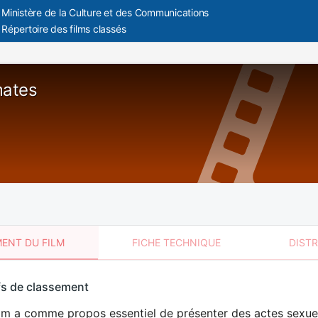
Ministère de la Culture et des Communications
Répertoire des films classés
ates
ENT DU FILM
FICHE TECHNIQUE
DIST
sement
fs de classement
t
lm a comme propos essentiel de présenter des actes sexuels