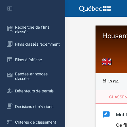
Recherche de films 
classés
Housem
Films classés récemment
Films à l’affiche
Bandes-annonces 
classées
2014
Détenteurs de permis
CLASSEM
Décisions et révisions
Clas
Moti
Classemen
Critères de classement
du
Ce fi