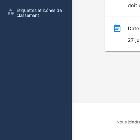
doit 
film
Étiquettes et icônes de 
classement
Date
27 ju
Nous joindr