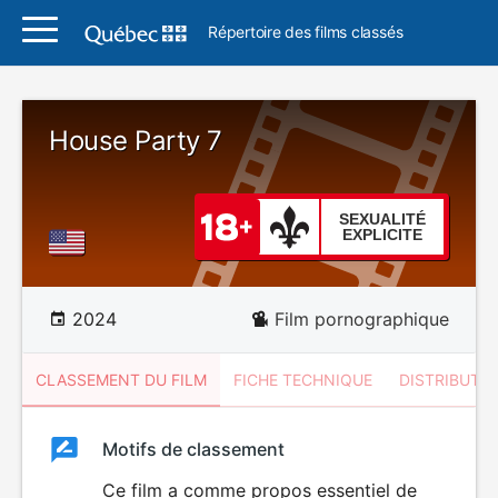
Répertoire des films classés
House Party 7
SEXUALITÉ
EXPLICITE
2024
Film pornographique
CLASSEMENT DU FILM
FICHE TECHNIQUE
DISTRIBUTE
Classement
Motifs de classement
Classement
du
Ce film a comme propos essentiel de