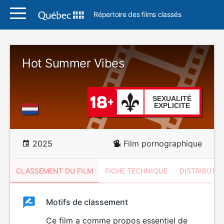
Répertoire des films classés
Hot Summer Vibes
SEXUALITÉ
EXPLICITE
2025
Film pornographique
CLASSEMENT DU FILM
FICHE TECHNIQUE
DISTRIBUTE
Classement
Motifs de classement
Classement
du
Ce film a comme propos essentiel de