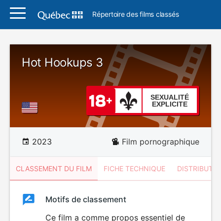
Répertoire des films classés
Hot Hookups 3
SEXUALITÉ
EXPLICITE
2023
Film pornographique
CLASSEMENT DU FILM
FICHE TECHNIQUE
DISTRIBUTE
Classement
Motifs de classement
Classement
du
Ce film a comme propos essentiel de