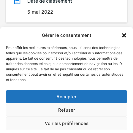
Date de classement
5 mai 2022
Gérer le consentement
Pour offrir les meilleures expériences, nous utilisons des technologies
telles que les cookies pour stocker et/ou accéder aux informations des
appareils. Le fait de consentir à ces technologies nous permettra de
traiter des données telles que le comportement de navigation ou les ID
uniques sur ce site. Le fait de ne pas consentir ou de retirer son
© Gouvernement du Québec, 2026
consentement peut avoir un effet négatif sur certaines caractéristiques
et fonctions.
Nous joindre
Plan du site
Accepter
Accessibilité
Accès à l'information
Refuser
Déclaration de services
Politique de confidentialité
Voir les préférences