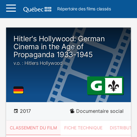
Répertoire des films classés
Hitler's Hollywood: German
Cinema in the Age of
Propaganda 1933-1945
v.o. : Hitlers Hollywood
2017
Documentaire social
CLASSEMENT DU FILM
FICHE TECHNIQUE
DISTRIBUTE