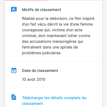
Classement
Motifs de classement
Classement
du
Réalisé pour la télévision, ce film inspiré
d’un fait vécu décrit la vie d’une femme
film
courageuse qui, victime d’un acte
criminel, doit maintenant lutter contre
des accusations mensongères qui
l’entraînent dans une spirale de
problèmes judiciaires.
Date de classement
10 août 2010
Fichier
Télécharger les détails complets du
de
classement
classement