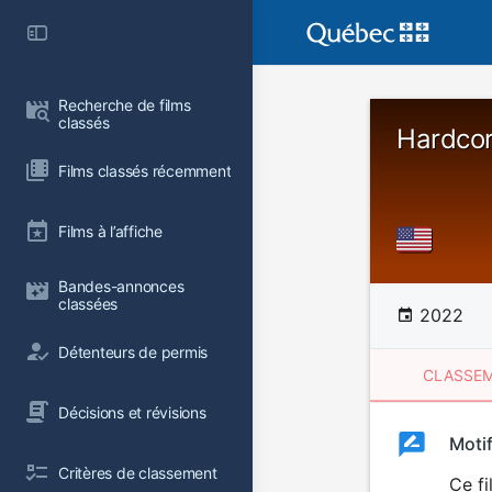
Recherche de films 
classés
Hardcor
Films classés récemment
Films à l’affiche
Bandes-annonces 
classées
2022
Détenteurs de permis
CLASSEM
Décisions et révisions
Clas
Moti
Classemen
Critères de classement
du
Ce fi