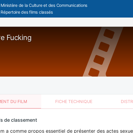
Ministère de la Culture et des Communications
Répertoire des films classés
e Fucking
ENT DU FILM
FICHE TECHNIQUE
DIST
sement
fs de classement
t
lm a comme propos essentiel de présenter des actes sexuels